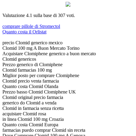
Valutazione
4.1
sulla base di
307
voti.
comprare pillole di Stromectol
Quanto costa il Orlistat
precio Clomid generico mexico
Clomid 100 mg A Buon Mercato Torino
Acquistare Clomiphene generico a buon mercato
Clomid genericos
Prezzo generico di Clomiphene
Clomid farmacias 100 mg
Miglior posto per comprare Clomiphene
Clomid precio venta farmacia
Quanto costa Clomid Olanda
Prezzo basso Clomid Clomiphene UK
Clomid original precio farmacia
generico do Clomid a venda
Clomid in farmacia senza ricetta
acquistare Clomid rosa
in linea Clomid 100 mg Croazia
Quanto costa Clomid Europa
farmacias puedo comprar Clomid sin receta
Dove Comprare Clomid 100 mg A Genova