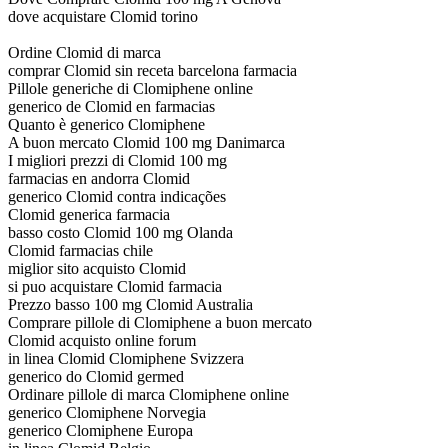
dove acquistare Clomid torino
Ordine Clomid di marca
comprar Clomid sin receta barcelona farmacia
Pillole generiche di Clomiphene online
generico de Clomid en farmacias
Quanto è generico Clomiphene
A buon mercato Clomid 100 mg Danimarca
I migliori prezzi di Clomid 100 mg
farmacias en andorra Clomid
generico Clomid contra indicações
Clomid generica farmacia
basso costo Clomid 100 mg Olanda
Clomid farmacias chile
miglior sito acquisto Clomid
si puo acquistare Clomid farmacia
Prezzo basso 100 mg Clomid Australia
Comprare pillole di Clomiphene a buon mercato
Clomid acquisto online forum
in linea Clomid Clomiphene Svizzera
generico do Clomid germed
Ordinare pillole di marca Clomiphene online
generico Clomiphene Norvegia
generico Clomiphene Europa