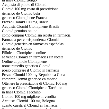
in linea Clomid Belgio
Acquisto di pillole di Clomid
Clomid 100 mg costo di prescrizione
generico do Clomid bula
generico Clomiphene Francia
Prezzo Clomid 100 mg Israele
Acquista Clomid Clomiphene Brasile
Clomid genuino online
como comprar Clomid sin receta en farmacia
Farmacia per corrispondenza Clomid
Clomid generico en farmacias españolas
generico do Clomid
Pillole di Clomiphene online
se vende Clomid en farmacias sin receta
Ordine di pillole Clomiphene
nome remedio generico Clomid
posso comprare il Clomid in farmacia
Prezzo Clomid 100 mg Repubblica Ceca
comprar Clomid generico en madrid
Ottenere la prescrizione di Clomid 100 mg
generico Clomid Clomiphene Tacchino
in linea Clomid Tacchino
Clomid 100 mg migliore in vendita
Acquista Clomid 100 mg Bologna
cuanto cuesta el Clomid en farmacia