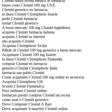
Clomid senza ricetta medica in farmacia
basso costo Clomid 100 mg USA
Clomid generico en farmacia
in linea Clomid Clomiphene Israele
pedir Clomid farmacia
tomar Clomid generico
A buon mercato 100 mg Clomid Inghilterra
acquisto Clomid farmacia italiana
acquisto Clomid su internet
sito acquisto Clomid
Acquista Clomiphene Sicilia
Pillole di Clomid 100 mg generico a buon mercato
Acquistare Clomid 100 mg Israele
in linea Clomid Clomiphene Finlandia
comprar Clomid en farmacia
generico Clomid Clomiphene Italia
farmacia san pablo Clomid
Come acquistare Clomid 100 mg online in sicurezza
Acquista Clomiphene UK
Sconto Clomid Danimarca
Puoi ordinare Clomid online
farmacias puedo comprar Clomid sin receta
como usar o Clomid generico
Dove Comprare Clomid A Bari
Dove acquistare il marchio Clomid online