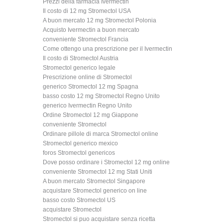
Prezzi della farmacia Ivermectin
Il costo di 12 mg Stromectol USA
A buon mercato 12 mg Stromectol Polonia
Acquisto Ivermectin a buon mercato
conveniente Stromectol Francia
Come ottengo una prescrizione per il Ivermectin
Il costo di Stromectol Austria
Stromectol generico legale
Prescrizione online di Stromectol
generico Stromectol 12 mg Spagna
basso costo 12 mg Stromectol Regno Unito
generico Ivermectin Regno Unito
Ordine Stromectol 12 mg Giappone
conveniente Stromectol
Ordinare pillole di marca Stromectol online
Stromectol generico mexico
foros Stromectol genericos
Dove posso ordinare i Stromectol 12 mg online
conveniente Stromectol 12 mg Stati Uniti
A buon mercato Stromectol Singapore
acquistare Stromectol generico on line
basso costo Stromectol US
acquistare Stromectol
Stromectol si puo acquistare senza ricetta