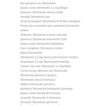
tem generico do Stromectol
basso costo Stromectol 12 mg Belgio
farmacia Stromectol senza ricetta
vendita Stromectol usa
Dove Acquistare Stromectol In Emilia-romagna
Posto più economico per comprare Ivermectin
online
Ordinare Stromectol a buon mercato
generico Stromectol Ivermectin USA
basso costo Stromectol Inghilterra
Puoi comprare Stromectol online
Marca Ivermectin
Stromectol 12 mg senza prescrizione medica
Acquistare 12 mg Stromectol Australia
A buon mercato Stromectol 12 mg Italia
Come posso ottenere più Stromectol
Stromectol generico spagna
Stromectol prezzo farmacia
Miglior Ivermectin generico
generico Stromectol Ivermectin Norvegia
basso costo Ivermectin Polonia
acquisto Stromectol in farmacia
farmacia Stromectol generico