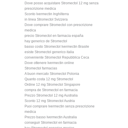
Dove posso acquistare Stromectol 12 mg senza
prescrizione medica
Sconto Ivermectin Inghilterra
in linea Stromectol Svizzera
Dove comprare Stromectol con prescrizione
medica
precio Stromectol en farmacia españa
hay generico de Stromectol
basso costo Stromectol Ivermectin Brasile
esiste Stromectol generico italia
conveniente Stromectol Repubblica Ceca
Dove ottenere Ivermectin online
Stromectol farmacias
A buon mercato Stromectol Polonia
Quanto costa 12 mg Stromectol
Ordine 12 mg Stromectol Singapore
compra de Stromectol en farmacia
Prezzo Stromectol 12 mg Australia
Sconto 12 mg Stromectol Austria
Puoi comprare Ivermectin senza prescrizione
medica
Prezzo basso Ivermectin Australia
conseguir Stromectol en farmacia