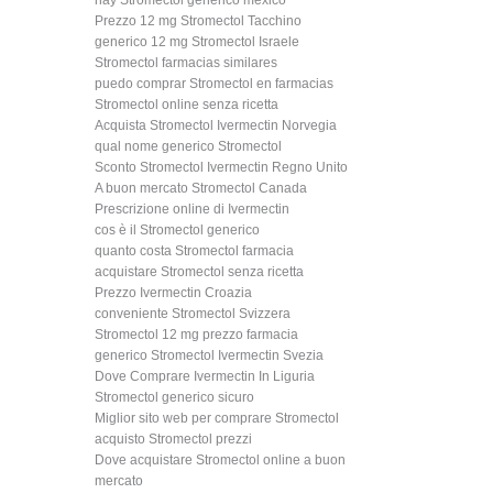
hay Stromectol generico mexico
Prezzo 12 mg Stromectol Tacchino
generico 12 mg Stromectol Israele
Stromectol farmacias similares
puedo comprar Stromectol en farmacias
Stromectol online senza ricetta
Acquista Stromectol Ivermectin Norvegia
qual nome generico Stromectol
Sconto Stromectol Ivermectin Regno Unito
A buon mercato Stromectol Canada
Prescrizione online di Ivermectin
cos è il Stromectol generico
quanto costa Stromectol farmacia
acquistare Stromectol senza ricetta
Prezzo Ivermectin Croazia
conveniente Stromectol Svizzera
Stromectol 12 mg prezzo farmacia
generico Stromectol Ivermectin Svezia
Dove Comprare Ivermectin In Liguria
Stromectol generico sicuro
Miglior sito web per comprare Stromectol
acquisto Stromectol prezzi
Dove acquistare Stromectol online a buon
mercato