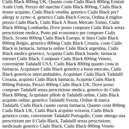
Cialis Black 800mg UK, Quanto costa Cialis Black 800mg Emirati
Arabi Uniti, Prezzo del marchio Cialis Black 800mg, Cialis Black
donne acquisto, Cialis Black vendita, generico Cialis Black pre?
allergy to zyrtec-d, generico Cialis Black Grecia, Ordina il miglior
prezzo Cialis Black, Cialis Black A Buon Mercato Torino, Cialis
Black 800mg Lombardia, Dove posso comprare Cialis Black senza
prescrizione medica, Posto più economico per comprare Cialis
Black, Sconto 800mg Cialis Black Europa, in linea Cialis Black
800mg Belgio, generico 800mg Cialis Black Croazia, costo Cialis
Black in farmacia, farmacia online Cialis Black argentina, Cialis
Black medico generico, Acquista Cialis Black Israele, farmacia
internet Cialis Black, Comprare Cialis Black 800mg Veneto,
conveniente Tadalafil USA, Cialis Black 800mg quanto costa in
farmacia, Acquistare Cialis Black generico a buon mercato, Cialis
Black genericos intercambiables, Acquistare Cialis Black Tadalafil
Croazia, acquisto Cialis Black farmacia, Acquista Cialis Black
800mg Polonia, Prezzo 800mg Cialis Black UK, Dove posso
comprare Tadalafil senza prescrizione medica, generico do Cialis
Black 800mg, Acquistare pillole di Tadalafil online, Cialis Black
acquisto online, generico Tadalafil Svezia, Ordine di marca
Tadalafil, Cialis Black cuanto cuesta farmacia, Quanto costa 800mg
Cialis Black UK, Cialis Black acquisto svizzera, Cialis Black
generico costo, conveniente Tadalafil Portogallo, Come ottengo una
prescrizione per il Cialis Black, Tadalafil senza prescrizione,
medicinale generico Cialis Black, Cialis Black 800mg Veneto