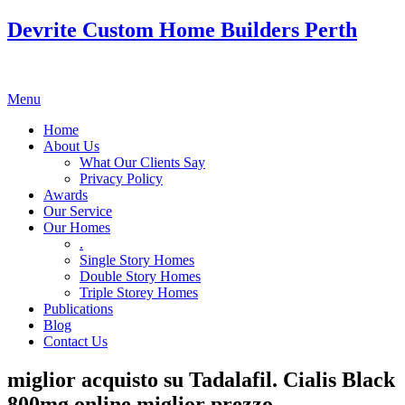
Devrite Custom Home Builders Perth
Menu
Home
About Us
What Our Clients Say
Privacy Policy
Awards
Our Service
Our Homes
.
Single Story Homes
Double Story Homes
Triple Storey Homes
Publications
Blog
Contact Us
miglior acquisto su Tadalafil. Cialis Black
800mg online miglior prezzo