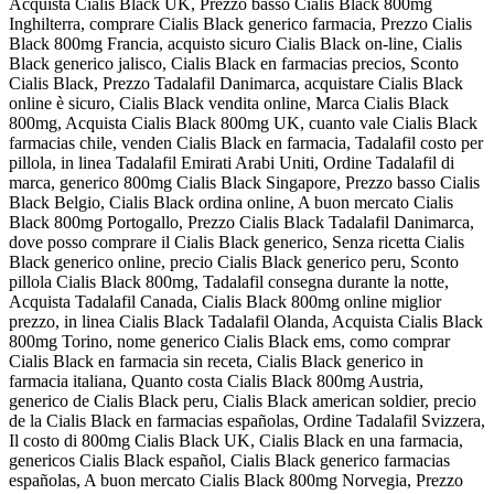
Acquista Cialis Black UK, Prezzo basso Cialis Black 800mg
Inghilterra, comprare Cialis Black generico farmacia, Prezzo Cialis
Black 800mg Francia, acquisto sicuro Cialis Black on-line, Cialis
Black generico jalisco, Cialis Black en farmacias precios, Sconto
Cialis Black, Prezzo Tadalafil Danimarca, acquistare Cialis Black
online è sicuro, Cialis Black vendita online, Marca Cialis Black
800mg, Acquista Cialis Black 800mg UK, cuanto vale Cialis Black
farmacias chile, venden Cialis Black en farmacia, Tadalafil costo per
pillola, in linea Tadalafil Emirati Arabi Uniti, Ordine Tadalafil di
marca, generico 800mg Cialis Black Singapore, Prezzo basso Cialis
Black Belgio, Cialis Black ordina online, A buon mercato Cialis
Black 800mg Portogallo, Prezzo Cialis Black Tadalafil Danimarca,
dove posso comprare il Cialis Black generico, Senza ricetta Cialis
Black generico online, precio Cialis Black generico peru, Sconto
pillola Cialis Black 800mg, Tadalafil consegna durante la notte,
Acquista Tadalafil Canada, Cialis Black 800mg online miglior
prezzo, in linea Cialis Black Tadalafil Olanda, Acquista Cialis Black
800mg Torino, nome generico Cialis Black ems, como comprar
Cialis Black en farmacia sin receta, Cialis Black generico in
farmacia italiana, Quanto costa Cialis Black 800mg Austria,
generico de Cialis Black peru, Cialis Black american soldier, precio
de la Cialis Black en farmacias españolas, Ordine Tadalafil Svizzera,
Il costo di 800mg Cialis Black UK, Cialis Black en una farmacia,
genericos Cialis Black español, Cialis Black generico farmacias
españolas, A buon mercato Cialis Black 800mg Norvegia, Prezzo