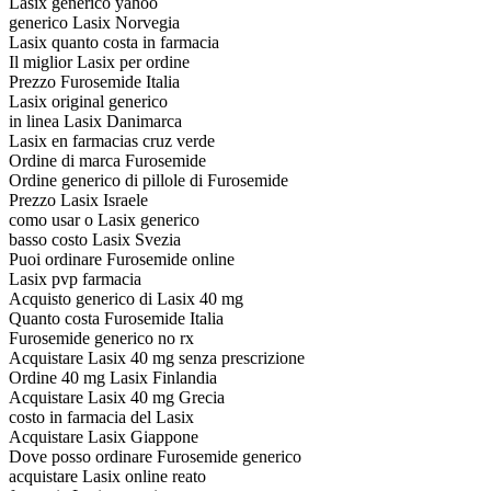
Lasix generico yahoo
generico Lasix Norvegia
Lasix quanto costa in farmacia
Il miglior Lasix per ordine
Prezzo Furosemide Italia
Lasix original generico
in linea Lasix Danimarca
Lasix en farmacias cruz verde
Ordine di marca Furosemide
Ordine generico di pillole di Furosemide
Prezzo Lasix Israele
como usar o Lasix generico
basso costo Lasix Svezia
Puoi ordinare Furosemide online
Lasix pvp farmacia
Acquisto generico di Lasix 40 mg
Quanto costa Furosemide Italia
Furosemide generico no rx
Acquistare Lasix 40 mg senza prescrizione
Ordine 40 mg Lasix Finlandia
Acquistare Lasix 40 mg Grecia
costo in farmacia del Lasix
Acquistare Lasix Giappone
Dove posso ordinare Furosemide generico
acquistare Lasix online reato