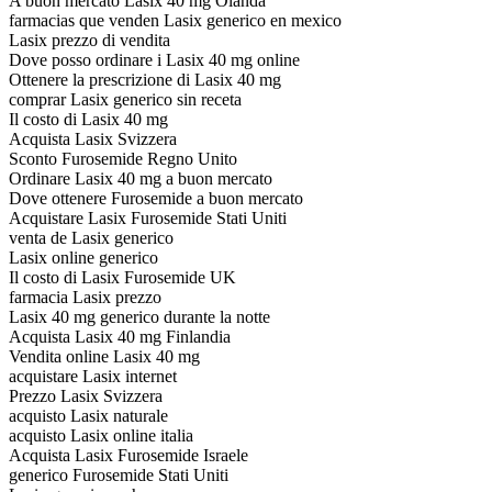
A buon mercato Lasix 40 mg Olanda
farmacias que venden Lasix generico en mexico
Lasix prezzo di vendita
Dove posso ordinare i Lasix 40 mg online
Ottenere la prescrizione di Lasix 40 mg
comprar Lasix generico sin receta
Il costo di Lasix 40 mg
Acquista Lasix Svizzera
Sconto Furosemide Regno Unito
Ordinare Lasix 40 mg a buon mercato
Dove ottenere Furosemide a buon mercato
Acquistare Lasix Furosemide Stati Uniti
venta de Lasix generico
Lasix online generico
Il costo di Lasix Furosemide UK
farmacia Lasix prezzo
Lasix 40 mg generico durante la notte
Acquista Lasix 40 mg Finlandia
Vendita online Lasix 40 mg
acquistare Lasix internet
Prezzo Lasix Svizzera
acquisto Lasix naturale
acquisto Lasix online italia
Acquista Lasix Furosemide Israele
generico Furosemide Stati Uniti