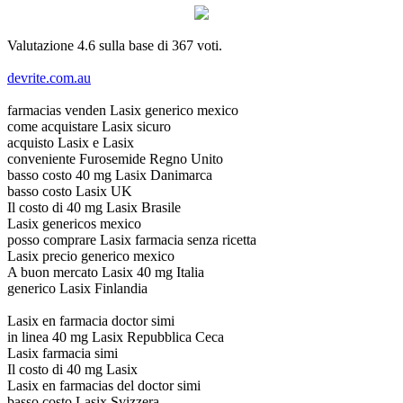
Valutazione
4.6
sulla base di
367
voti.
devrite.com.au
farmacias venden Lasix generico mexico
come acquistare Lasix sicuro
acquisto Lasix e Lasix
conveniente Furosemide Regno Unito
basso costo 40 mg Lasix Danimarca
basso costo Lasix UK
Il costo di 40 mg Lasix Brasile
Lasix genericos mexico
posso comprare Lasix farmacia senza ricetta
Lasix precio generico mexico
A buon mercato Lasix 40 mg Italia
generico Lasix Finlandia
Lasix en farmacia doctor simi
in linea 40 mg Lasix Repubblica Ceca
Lasix farmacia simi
Il costo di 40 mg Lasix
Lasix en farmacias del doctor simi
basso costo Lasix Svizzera