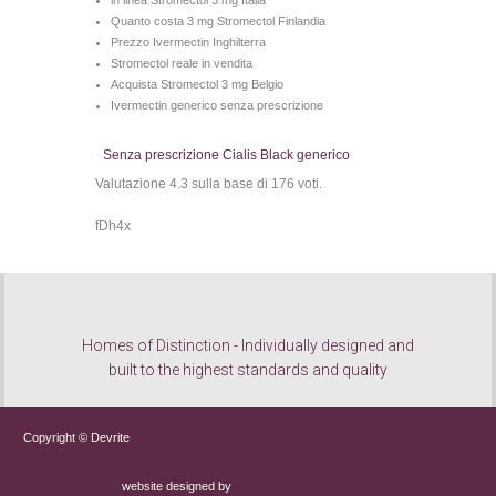
in linea Stromectol 3 mg Italia
Quanto costa 3 mg Stromectol Finlandia
Prezzo Ivermectin Inghilterra
Stromectol reale in vendita
Acquista Stromectol 3 mg Belgio
Ivermectin generico senza prescrizione
Senza prescrizione Cialis Black generico
Valutazione
4.3
sulla base di
176
voti.
fDh4x
Homes of Distinction - Individually designed and
built to the highest standards and quality
Copyright © Devrite
website designed by