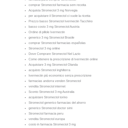
comprar Stromectol farmacia sem receita
Acquista Stromectol 3 mg Norvegia
per acquistare il Stromectol ci vuole la ricetta
Prezzo basso Stromectol Ivermectin Tacchino
basso costo 3 mg Stromectol Austria
Ordine di pillole Ivermectin
generico 3 mg Stromectol Brasile
comprar Stromectol farmacias españolas
Stromectol 3 mg online
Dove Comprare Stromectol Nel Lazio
Come ottenere la prescrizione di Ivermectin online
Acquistare 3 mg Stromectol Olanda
acquisto Stromectol inghilterra
Ivermectin più economico senza prescrizione
farmacias andorra venden Stromectol
vendita Stromectol internet
Sconto Stromectol 3 mg Australia
acquistare Stromectol torino
Stromectol generico farmacias del ahorro
generico Stromectol doctor simi
Stromectol farmacia peru
vendita Stromectol europa
costo in farmacia Stromectol 3 mg