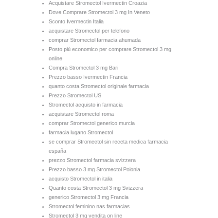
Acquistare Stromectol Ivermectin Croazia
Dove Comprare Stromectol 3 mg In Veneto
Sconto Ivermectin Italia
acquistare Stromectol per telefono
comprar Stromectol farmacia ahumada
Posto più economico per comprare Stromectol 3 mg
online
Compra Stromectol 3 mg Bari
Prezzo basso Ivermectin Francia
quanto costa Stromectol originale farmacia
Prezzo Stromectol US
Stromectol acquisto in farmacia
acquistare Stromectol roma
comprar Stromectol generico murcia
farmacia lugano Stromectol
se comprar Stromectol sin receta medica farmacia
españa
prezzo Stromectol farmacia svizzera
Prezzo basso 3 mg Stromectol Polonia
acquisto Stromectol in italia
Quanto costa Stromectol 3 mg Svizzera
generico Stromectol 3 mg Francia
Stromectol feminino nas farmacias
Stromectol 3 mg vendita on line