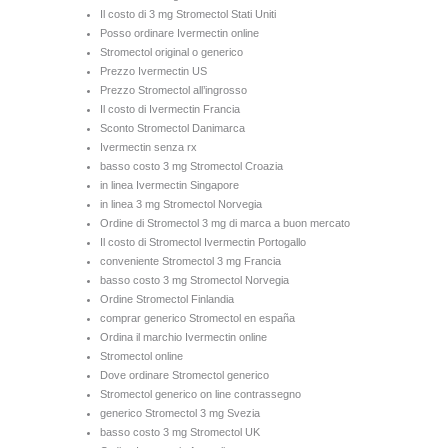
Il costo di 3 mg Stromectol Stati Uniti
Posso ordinare Ivermectin online
Stromectol original o generico
Prezzo Ivermectin US
Prezzo Stromectol all’ingrosso
Il costo di Ivermectin Francia
Sconto Stromectol Danimarca
Ivermectin senza rx
basso costo 3 mg Stromectol Croazia
in linea Ivermectin Singapore
in linea 3 mg Stromectol Norvegia
Ordine di Stromectol 3 mg di marca a buon mercato
Il costo di Stromectol Ivermectin Portogallo
conveniente Stromectol 3 mg Francia
basso costo 3 mg Stromectol Norvegia
Ordine Stromectol Finlandia
comprar generico Stromectol en españa
Ordina il marchio Ivermectin online
Stromectol online
Dove ordinare Stromectol generico
Stromectol generico on line contrassegno
generico Stromectol 3 mg Svezia
basso costo 3 mg Stromectol UK