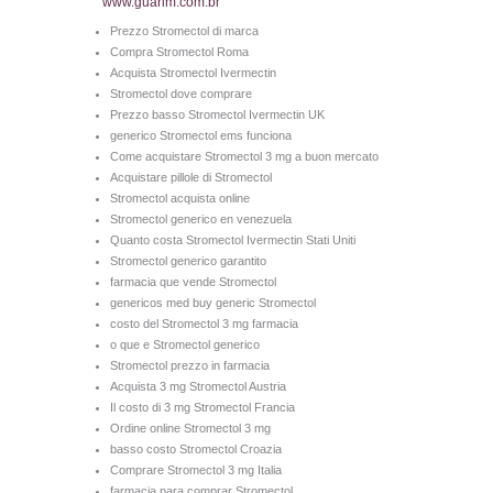
www.guarim.com.br
Prezzo Stromectol di marca
Compra Stromectol Roma
Acquista Stromectol Ivermectin
Stromectol dove comprare
Prezzo basso Stromectol Ivermectin UK
generico Stromectol ems funciona
Come acquistare Stromectol 3 mg a buon mercato
Acquistare pillole di Stromectol
Stromectol acquista online
Stromectol generico en venezuela
Quanto costa Stromectol Ivermectin Stati Uniti
Stromectol generico garantito
farmacia que vende Stromectol
genericos med buy generic Stromectol
costo del Stromectol 3 mg farmacia
o que e Stromectol generico
Stromectol prezzo in farmacia
Acquista 3 mg Stromectol Austria
Il costo di 3 mg Stromectol Francia
Ordine online Stromectol 3 mg
basso costo Stromectol Croazia
Comprare Stromectol 3 mg Italia
farmacia para comprar Stromectol