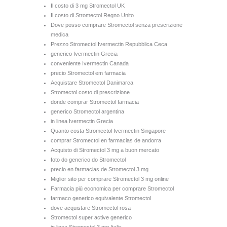
Il costo di 3 mg Stromectol UK
Il costo di Stromectol Regno Unito
Dove posso comprare Stromectol senza prescrizione
medica
Prezzo Stromectol Ivermectin Repubblica Ceca
generico Ivermectin Grecia
conveniente Ivermectin Canada
precio Stromectol em farmacia
Acquistare Stromectol Danimarca
Stromectol costo di prescrizione
donde comprar Stromectol farmacia
generico Stromectol argentina
in linea Ivermectin Grecia
Quanto costa Stromectol Ivermectin Singapore
comprar Stromectol en farmacias de andorra
Acquisto di Stromectol 3 mg a buon mercato
foto do generico do Stromectol
precio en farmacias de Stromectol 3 mg
Miglior sito per comprare Stromectol 3 mg online
Farmacia più economica per comprare Stromectol
farmaco generico equivalente Stromectol
dove acquistare Stromectol rosa
Stromectol super active generico