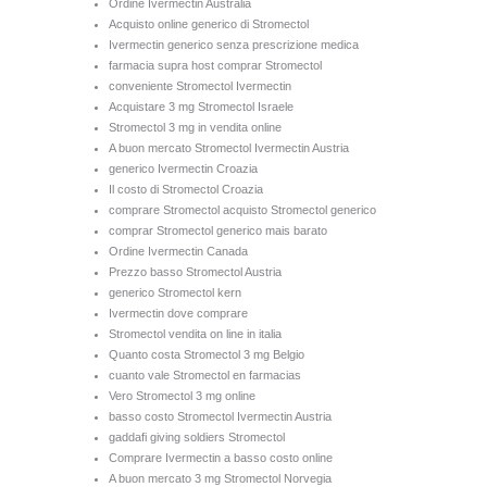
Ordine Ivermectin Australia
Acquisto online generico di Stromectol
Ivermectin generico senza prescrizione medica
farmacia supra host comprar Stromectol
conveniente Stromectol Ivermectin
Acquistare 3 mg Stromectol Israele
Stromectol 3 mg in vendita online
A buon mercato Stromectol Ivermectin Austria
generico Ivermectin Croazia
Il costo di Stromectol Croazia
comprare Stromectol acquisto Stromectol generico
comprar Stromectol generico mais barato
Ordine Ivermectin Canada
Prezzo basso Stromectol Austria
generico Stromectol kern
Ivermectin dove comprare
Stromectol vendita on line in italia
Quanto costa Stromectol 3 mg Belgio
cuanto vale Stromectol en farmacias
Vero Stromectol 3 mg online
basso costo Stromectol Ivermectin Austria
gaddafi giving soldiers Stromectol
Comprare Ivermectin a basso costo online
A buon mercato 3 mg Stromectol Norvegia