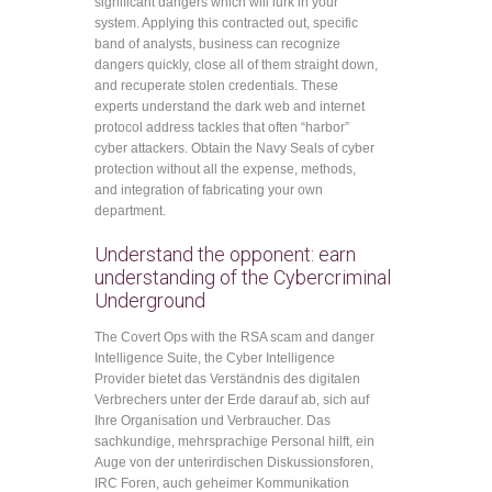
significant dangers which will lurk in your
system. Applying this contracted out, specific
band of analysts, business can recognize
dangers quickly, close all of them straight down,
and recuperate stolen credentials. These
experts understand the dark web and internet
protocol address tackles that often “harbor”
cyber attackers. Obtain the Navy Seals of cyber
protection without all the expense, methods,
and integration of fabricating your own
department.
Understand the opponent: earn
understanding of the Cybercriminal
Underground
The Covert Ops with the RSA scam and danger
Intelligence Suite, the Cyber ​​Intelligence
Provider bietet das Verständnis des digitalen
Verbrechers unter der Erde darauf ab, sich auf
Ihre Organisation und Verbraucher. Das
sachkundige, mehrsprachige Personal hilft, ein
Auge von der unterirdischen Diskussionsforen,
IRC Foren, auch geheimer Kommunikation