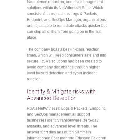
fraudulence reduction, and risk management
solutions within its NetWitness® Suite. Which
consists of items, such as Logs & Packets,
Endpoint, and SecOps Manager, organizations
aren’t just able to remediate attacks quicker but
can stop all of them from going on in the first
place.
The company boasts best-in-class reaction
times, which will keep consumers safe and info
secure. RSA’s solutions had been created to
avoid company disturbance through higher
level hazard detection and cyber incident
reaction.
Identify & Mitigate risks with
Advanced Detection
RSA’s NetWitness® Logs & Packets, Endpoint,
and SecOps management all support
businesses identify ransomware, zero-day
assaults, and advanced level threats. The
answer führt dies aus durch Sammeln
Informationen über mehrere Erfassen Faktoren