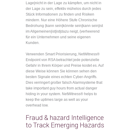
Lage|nicht in der Lage zu kämpfen, um nicht in
der Lage zu sein, effektiv mühelos durch jedes
Stück Informationen zu finden und Risiken
mindern. Nur eine Höhere Stufe Chronische
Bedrohung {kann sein|könnte sein|kann sein|ist
im Allgemeinen|ist|ist|dazu neigt, {verheerend
für ein Unternehmen und seine eigenen
Kunden.
Verwenden Smart Priorisierung, NetWitness®
Endpoint von RSA betrachtet jede potenzielle
Gefahr in Ihrem Körper und Preise kostet es. Auf
diese Weise können Sie können sehen den
besten Signale eines echten Cyber-Angriffs.
Dies verringert großer falsch Alarmsysteme that
take important guy hours from actual danger
hiding in your system. NetWitness® helps to
keep the uptimes large as well as your
overhead low.
Fraud & hazard Intelligence
to Track Emerging Hazards