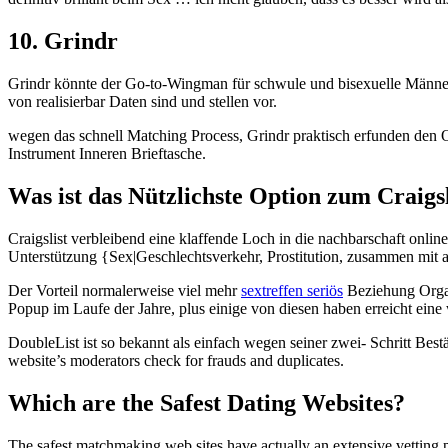
10. Grindr
Grindr könnte der Go-to-Wingman für schwule und bisexuelle Männer
von realisierbar Daten sind und stellen vor.
wegen das schnell Matching Process, Grindr praktisch erfunden den One-
Instrument Inneren Brieftasche.
Was ist das Nützlichste Option zum Craigs
Craigslist verbleibend eine klaffende Loch in die nachbarschaft onli
Unterstützung {Sex|Geschlechtsverkehr, Prostitution, zusammen mit an
Der Vorteil normalerweise viel mehr
sextreffen seriös
Beziehung Organi
Popup im Laufe der Jahre, plus einige von diesen haben erreicht ein
DoubleList ist so bekannt als einfach wegen seiner zwei- Schritt Be
website’s moderators check for frauds and duplicates.
Which are the Safest Dating Websites?
The safest matchmaking web sites have actually an extensive vetting