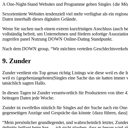
A One-Night-Stand Websites und Programme geben Singles {die Möglic
Sexorientierte Websites tendenziell viel mehr verfügbar als ein region
Daten innerhalb dieses digitalen Gelände.
Wenn Sie suchen nach einem extrem kurzfristigen Anschluss (auch bek
vollständig befreit, um Unternehmen und fördern sofortige Assoziati
zugreifen panel Nutzung DOWN Online-Dating Standpunkt.
Nach dem DOWN group, “Wir möchten verteilen Geschlechtsverkehr Pos
9. Zunder
Zunder verdient ein Top genau richtig Listings wie diese weil es die 
weil es {gegeben|angeboten|Singles eine Sache das sie hatten immer w
tatsächlich sagten Hallo.
In diesen Tagen ist Zunder verantwortlich für Produzieren von über 4
beitragen Daten jede Woche.
Zunder ist zweifellos nützlich für Singles auf der Suche nach ein
gegenseitigen Anzüge und Gespräche das könnte {dazu führen, dass|| 
“Mein persönlicher grundlegender, und wahrscheinlich letzter, Zunder
definitiv brillant beim Sex … ich nicht glauben, dass es besser wird als