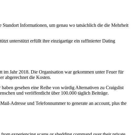
Standort Informationen, um genau wo tatsächlich die die Mehrheit
 unterstützt erfüllt ihre einzigartige ein raffinierter Dating
nitt im Jahr 2018. Die Organisation war gekommen unter Feuer für
der abgerechnet die Kosten.
r haben gesehen eine Reihe von würdig Alternativen zu Craigslist
nschen und veröffentlicht über 100.000 täglich Beiträge.
E-Mail-Adresse und Telefonnummer to generate an account, plus the
rs from experiencing scams or shedding command over their private