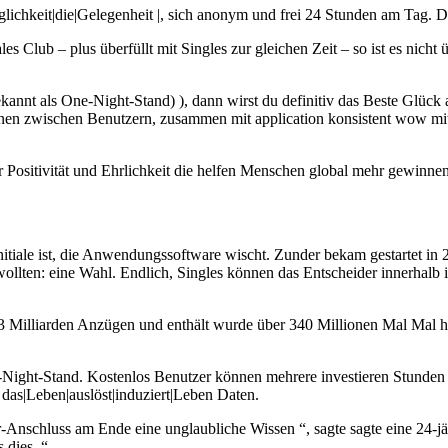
hkeit|die|Gelegenheit |, sich anonym und frei 24 Stunden am Tag. De
ales Club – plus überfüllt mit Singles zur gleichen Zeit – so ist es ni
annt als One-Night-Stand) ), dann wirst du definitiv das Beste Glück 
onen zwischen Benutzern, zusammen mit application konsistent wow mit
itivität und Ehrlichkeit die helfen Menschen global mehr gewinnen i
Initiale ist, die Anwendungssoftware wischt. Zunder bekam gestartet in
ollten: eine Wahl. Endlich, Singles können das Entscheider innerhalb i
3 Milliarden Anzügen und enthält wurde über 340 Millionen Mal Mal her
 One-Night-Stand. Kostenlos Benutzer können mehrere investieren Stu
das|Leben|auslöst|induziert|Leben Daten.
-Anschluss am Ende eine unglaubliche Wissen “, sagte sagte eine 24-jä
 dies. “