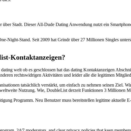
 über Stadt. Dieser All-Dude Dating Anwendung nutzt ein Smartphone 
Night-Stand. Seit 2009 hat Grindr über 27 Millionen Singles unterstützt
list-Kontaktanzeigen?
ne dating welt ob es geschlossen hat das dating Kontaktanzeigen Absch
deren rechtswidrigen Aktivitäten und leider alle die legitimen Mitglie
sationen tatsächlich verstärkt, um einfach zu nehmen seinen Ziel. Wi
e weltweite Nutzung. Wie, DoubleList derzeit Funktionen 3 Millionen Me
stätigung Programm. Neu Benutzer muss bereitstellen legitime aktuelle 
 program, 24/7 moderators, and clear privacy policies that keep membe